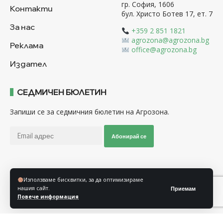
гр. София, 1606
Контакти
бул. Христо Ботев 17, ет. 7
За нас
+359 2 851 1821
agrozona@agrozona.bg
Реклама
office@agrozona.bg
Издател
СЕДМИЧЕН БЮЛЕТИН
Запиши се за седмичния бюлетин на Агрозона.
Абонирай се
Последвайте ни
Използваме бисквитки, за да оптимизираме
нашия сайт.
Приемам
Повече информация
Общи условия
Политика за използване на “Бисквитки”
Политика за защита на личните данни