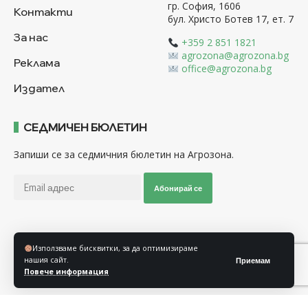
гр. София, 1606
Контакти
бул. Христо Ботев 17, ет. 7
За нас
+359 2 851 1821
agrozona@agrozona.bg
Реклама
office@agrozona.bg
Издател
СЕДМИЧЕН БЮЛЕТИН
Запиши се за седмичния бюлетин на Агрозона.
Абонирай се
Последвайте ни
Използваме бисквитки, за да оптимизираме
нашия сайт.
Приемам
Повече информация
Общи условия
Политика за използване на “Бисквитки”
Политика за защита на личните данни