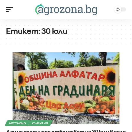
Етикет:
30 юли
АКТУАЛНО
СЪБИТИЯ
Ден на градинаря отбелязват на 30 юли в село