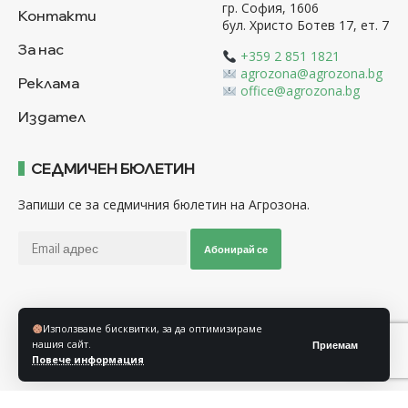
гр. София, 1606
Контакти
бул. Христо Ботев 17, ет. 7
За нас
+359 2 851 1821
agrozona@agrozona.bg
Реклама
office@agrozona.bg
Издател
СЕДМИЧЕН БЮЛЕТИН
Запиши се за седмичния бюлетин на Агрозона.
Абонирай се
Последвайте ни
Използваме бисквитки, за да оптимизираме
нашия сайт.
Приемам
Повече информация
Общи условия
Политика за използване на “Бисквитки”
Политика за защита на личните данни