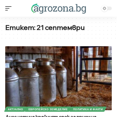
Етикет:
21 септември
АКТУАЛНО
ЕВРОПЕЙСКО ЗЕМЕДЕЛИЕ
ПОЛИТИКА И ФАКТИ
Днес изтича крайният срок за прием на