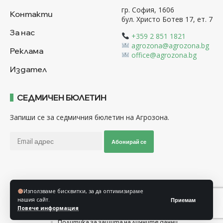
гр. София, 1606
Контакти
бул. Христо Ботев 17, ет. 7
За нас
+359 2 851 1821
agrozona@agrozona.bg
Реклама
office@agrozona.bg
Издател
СЕДМИЧЕН БЮЛЕТИН
Запиши се за седмичния бюлетин на Агрозона.
Абонирай се
Последвайте ни
Използваме бисквитки, за да оптимизираме
нашия сайт.
Приемам
Повече информация
Общи условия
Политика за използване на “Бисквитки”
Политика за защита на личните данни