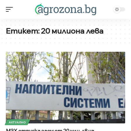
Етикет:
20 милиона лева
АКТУАЛНО
МЗХ отпуска заем от 20 млн. лв на