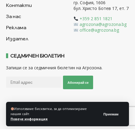
гр. София, 1606
Контакти
бул. Христо Ботев 17, ет. 7
За нас
+359 2 851 1821
agrozona@agrozona.bg
Реклама
office@agrozona.bg
Издател
СЕДМИЧЕН БЮЛЕТИН
Запиши се за седмичния бюлетин на Агрозона.
Абонирай се
Последвайте ни
Използваме бисквитки, за да оптимизираме
нашия сайт.
Приемам
Повече информация
Общи условия
Политика за използване на “Бисквитки”
Политика за защита на личните данни