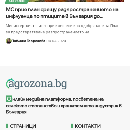
АКТУАЛНО
МС прие план срещу разпространението на
инфлуенца по птиците в България до...
Министерският съвет прие решение за одобряване на План
за предотвратяване разпространението на
…
Павлина Георгиева
04.04.2024
О
нлайн медийна платформа, посветена на
селското стопанство и хранителната индустрия в
България
СТРАНИЦИ
КОНТАКТИ