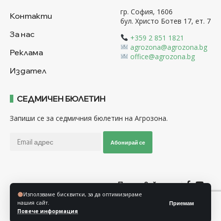
гр. София, 1606
Контакти
бул. Христо Ботев 17, ет. 7
За нас
+359 2 851 1821
agrozona@agrozona.bg
Реклама
office@agrozona.bg
Издател
СЕДМИЧЕН БЮЛЕТИН
Запиши се за седмичния бюлетин на Агрозона.
Абонирай се
Последвайте ни
Използваме бисквитки, за да оптимизираме
нашия сайт.
Приемам
Общи условия
Политика за използване на “Бисквитки”
Повече информация