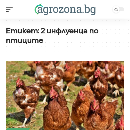
Етикет:
2 инфлуенца по
птиците