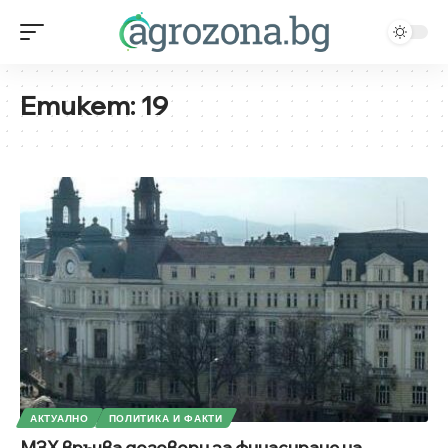
Етикет:
19
АКТУАЛНО
ПОЛИТИКА И ФАКТИ
МЗХ връчва договори за финасиране на