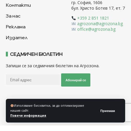
гр. София, 1606
Контакти
бул. Христо Ботев 17, ет. 7
За нас
+359 2 851 1821
agrozona@agrozona.bg
Реклама
office@agrozona.bg
Издател
СЕДМИЧЕН БЮЛЕТИН
Запиши се за седмичния бюлетин на Агрозона.
Абонирай се
Последвайте ни
Използваме бисквитки, за да оптимизираме
нашия сайт.
Приемам
Повече информация
Общи условия
Политика за използване на “Бисквитки”
Политика за защита на личните данни