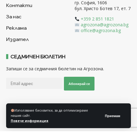
гр. София, 1606
Контакти
бул. Христо Ботев 17, ет. 7
За нас
+359 2 851 1821
agrozona@agrozona.bg
Реклама
office@agrozona.bg
Издател
СЕДМИЧЕН БЮЛЕТИН
Запиши се за седмичния бюлетин на Агрозона.
Абонирай се
Последвайте ни
Използваме бисквитки, за да оптимизираме
нашия сайт.
Приемам
Повече информация
Общи условия
Политика за използване на “Бисквитки”
Политика за защита на личните данни