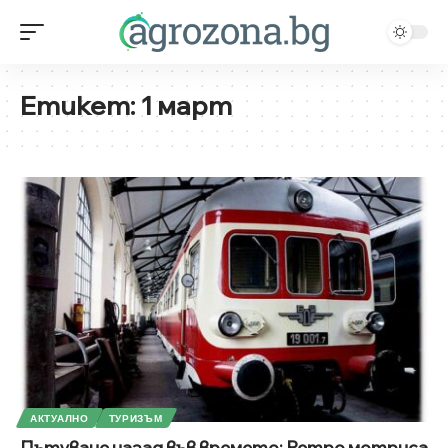
Етикет:
1 март
АКТУАЛНО
ТУРИЗЪМ
Пътуване назад във времето: Ретро мотриса