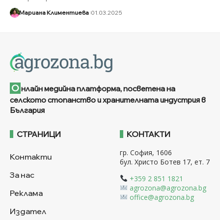
Мариана Климентиева
01.03.2025
О
нлайн медийна платформа, посветена на
селското стопанство и хранителната индустрия в
България
СТРАНИЦИ
КОНТАКТИ
гр. София, 1606
Контакти
бул. Христо Ботев 17, ет. 7
За нас
+359 2 851 1821
agrozona@agrozona.bg
Реклама
office@agrozona.bg
Издател