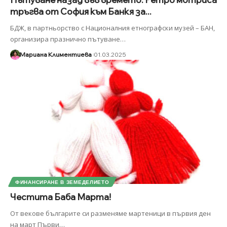
тръгва от София към Банкя за...
БДЖ, в партньорство с Националния етнографски музей – БАН,
организира празнично пътуване
…
Мариана Климентиева
01.03.2025
ФИНАНСИРАНЕ В ЗЕМЕДЕЛИЕТО
Честита Баба Марта!
От векове българите си разменяме мартеници в първия ден
на март Първи
…