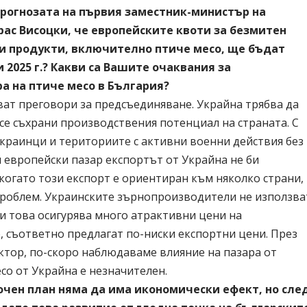
прогнозата на първия заместник-министър на
рас Висоцки, че европейските квоти за безмитен
ки продукти, включително птиче месо, ще бъдат
 2025 г.? Какви са Вашите очаквания за
а на птиче месо в България?
ват преговори за предсъединяване. Украйна трябва да
се съхрани производствения потенциал на страната. С
украинци и териториите с активни военни действия без
 европейски пазар експортът от Украйна не би
когато този експорт е ориентиран към няколко страни,
 проблем. Украинските зърнопроизводители не използва
и това осигурява много атрактивни цени на
, съответно предлагат по-ниски експортни цени. През
ктор, по-скоро наблюдаваме влияние на пазара от
со от Украйна е незначителен.
рочен план няма да има икономически ефект, но сле