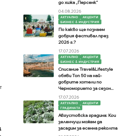
до хижа „Персенк“
04.08.2026
АКТУАЛНО
АКЦЕНТИ
БИЗНЕС & ИНДУСТРИЯ
По какво ще познаем
добрия фестивал през
2026 г.?
17.07.2026
АКТУАЛНО
АКЦЕНТИ
БИЗНЕС & ИНДУСТРИЯ
Списание Travel&Lifestyle
обяви Топ 50 на най-
добрите хотели по
т
Черноморието за сезон...
17.07.2026
АКТУАЛНО
АКЦЕНТИ
ГРАДИНАТА
Августовска градина: Кои
зеленчуци можем да
д
засадим за есенна реколта