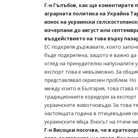
Г-н Гълъбов, как ще коментирате 
аграрната политика на Украйна Та
износ на украински селскостопанс
изчерпани до август или септември
въздействието на това върху пазар
ЕС подкрепя държавите, които започ
бъде подкрепена, защото е важно да 
оглед на принудително напусналите 
експорт това е невъзможно. За общия
представлявал сериозен проблем. Но 
между които и България, това става
традиционните коридори за експорт 
украинските животновъди. За това те
настоящата година в птицевъдния се
украинските яйца. Вносът на птиче ме
Г-н Висоцки посочва, че в краткос