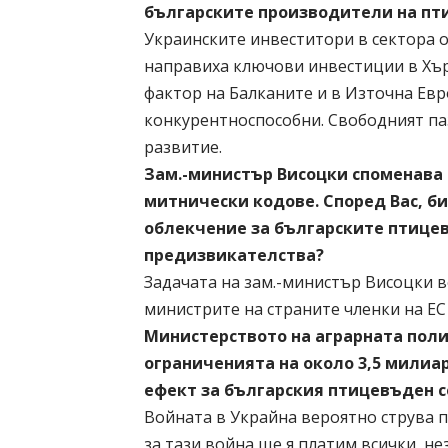
българските производители на пти
Украинските инвеститори в сектора о
направиха ключови инвестиции в Хърв
фактор на Балканите и в Източна Евр
конкурентноспособни. Свободният паз
развитие.
Зам.-министър Висоцки споменава
митнически кодове. Според Вас, б
облекчение за българските птицев
предизвикателства?
Задачата на зам.-министър Висоцки в
министрите на страните членки на ЕС 
Министерството на аграрната пол
ограниченията на около 3,5 милиа
ефект за българския птицевъден се
Войната в Украйна вероятно струва п
за тази война ще я платим всички, не