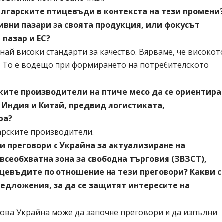
лгарските птицевъди в контекста на тези промени
ивни пазари за своята продукция, или фокусът
пазар и ЕС?
най високи стандарти за качество. Вярваме, че високот
т. То е водещо при формирането на потребителското
ките производители на птиче месо да се ориентира
 Индия и Китай, предвид логистиката,
ра?
арските производители.
и преговори с Украйна за актуализиране на
всеобхватна зона за свободна търговия (ЗВЗСТ),
ицевъдите по отношение на тези преговори? Какви с
едложения, за да се защитят интересите на
това Украйна може да започне преговори и да изпълни