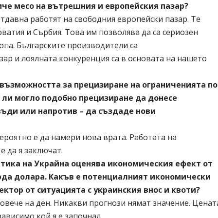
че месо на вътрешния и европейския пазар?
тдавна работят на свободния европейски пазар. Те
атия и Сърбия. Това им позволява да са сериозен
опа. Българските производители са
ар и лоялната конкуренция са в основата на нашето
 възможността за прецизиране на ограниченията по
и ли могло подобно прецизиране да донесе
ъди или напротив – да създаде нови
ероятно е да намери нова врата. Работата на
е да я заключат.
итика на Украйна оценява икономическия ефект от
рда долара. Какъв е потенциалният икономически
ктор от ситуацията с украинския внос и квоти?
овече на ден. Никакви прогнози нямат значение. Ценат
зависимо кой я е започнал.