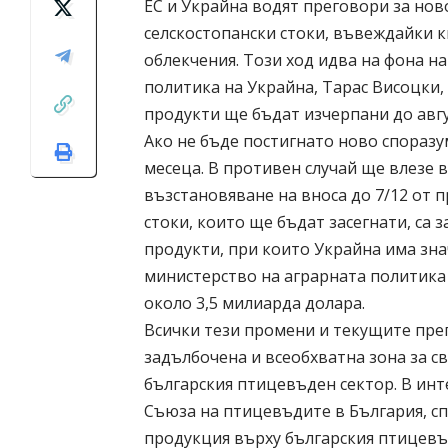
ЕС и Украйна водят преговори за нов
селскостопански стоки, въвеждайки 
облекчения. Този ход идва на фона н
политика на Украйна, Тарас Висоцки,
продукти ще бъдат изчерпани до авгу
Ако не бъде постигнато ново споразу
месеца. В противен случай ще влезе в
възстановяване на вноса до 7/12 от
стоки, които ще бъдат засегнати, са 
продукти, при които Украйна има зн
министерство на аграрната политика
около 3,5 милиарда долара.
Всички тези промени и текущите прег
задълбочена и всеобхватна зона за с
българския птицевъден сектор. В ин
Съюза на птицевъдите в България, сп
продукция върху българския птицевъ