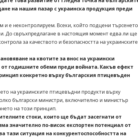
ждате това развитие от гледна точка на българскит
ане на нашия пазар с украинска продукция преди
м и е неконтролируем. Всеки, който подцени търсенет
би. До свръхпредлагане в настоящия момент едва ли ще
и контрола за качеството и безопасността на украинските
ановяване на квотите за внос на украински
12 от годишните обеми преди войната. Какъв ефект
принцип конкретно върху българския птицевъден
ието на украинските птицевъдни продукти върху
колко български министри, включително и министър
ането на този принцип.
ителните стоки, които ще бъдат засегнати от
има значително по-висок експортен потенциал от
ва тази ситуация на конкурентоспособността на