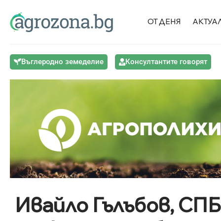
ОТ ДЕНЯ
АКТУА
Въглеродно земеделие
Консултантите говорят
Ивайло Гълъбов, СПБ