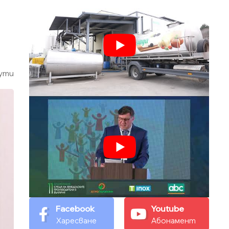
ути
Facebook
Youtube
Харесване
Абонамент