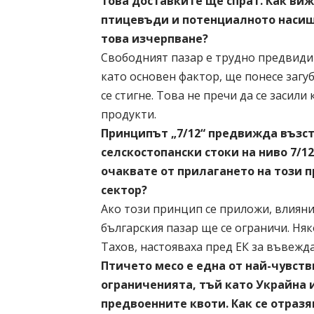
това доставките ще спрат. Как ви
птицевъди и потенциалното насищ
това изчерпване?
Свободният пазар е трудно предвиди
като основен фактор, ще понесе загу
се стигне. Това не пречи да се засил
продукти.
Принципът „7/12“ предвижда възст
селскостопански стоки на ниво 7/
очаквате от прилагането на този 
сектор?
Ако този принцип се приложи, влиян
българския пазар ще се ограничи. Ня
Тахов, настояваха пред ЕК за въвежд
Птичето месо е една от най-чувств
ограниченията, тъй като Украйна 
предвоенните квоти. Как се отразя