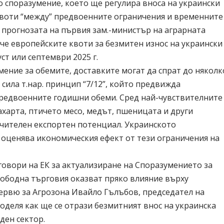
о споразумение, което ще регулира вноса на украински
квоти “между” предвоенните ограничения и временните
а прогнозата на първия зам.-министър на аграрната
 че европейските квоти за безмитен износ на украински
ст или септември 2025 г.
мение за обемите, доставките могат да спрат до няколк
 сила т.нар. принцип “7/12”, който предвижда
 предвоенните годишни обеми. Сред най-чувствителните
захарта, птичето месо, медът, пшеницата и други
ачителен експортен потенциал. Украинското
 оценява икономическия ефект от тези ограничения на
овори на ЕК за актуализиране на Споразумението за
вободна търговия оказват пряко влияние върху
тервю за
Агрозона
Ивайло Гълъбов, председател на
оделя как ще се отрази безмитният внос на украинска
ден сектор.