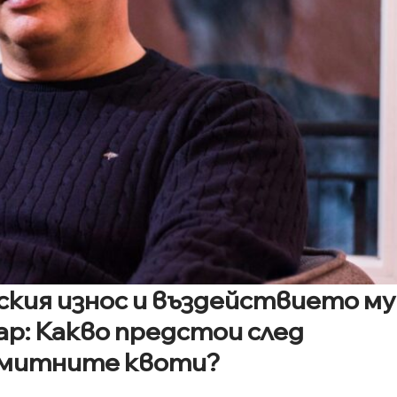
кия износ и въздействието му
ар: Какво предстои след
змитните квоти?