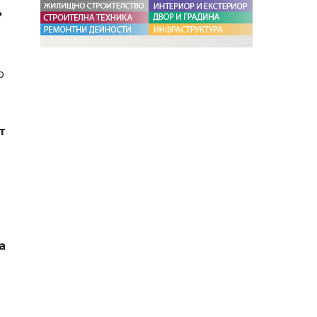
?
о
т
а