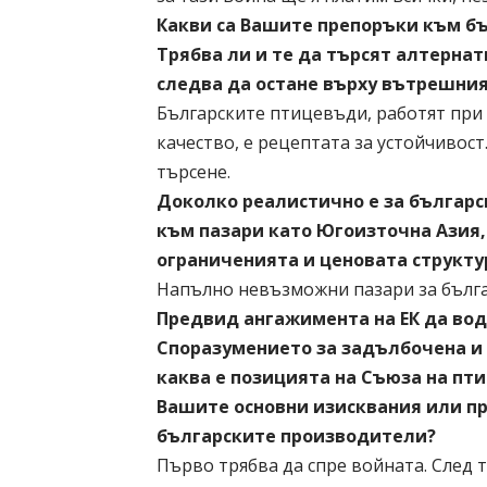
Какви са Вашите препоръки към бъ
Трябва ли и те да търсят алтернат
следва да остане върху вътрешния 
Българските птицевъди, работят при 
качество, е рецептата за устойчивос
търсене.
Доколко реалистично е за българс
към пазари като Югоизточна Азия,
ограниченията и ценовата структу
Напълно невъзможни пазари за бълг
Предвид ангажимента на ЕК да вод
Споразумението за задълбочена и 
каква е позицията на Съюза на пт
Вашите основни изисквания или пр
българските производители?
Първо трябва да спре войната. След 